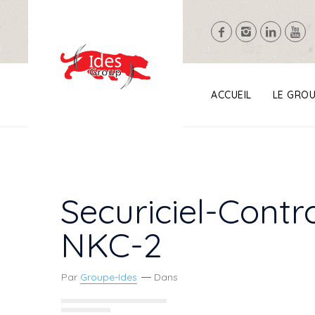
ACCUEIL
LE GRO
Securiciel-Cont
NKC-2
Par
Groupe-Ides
Dans